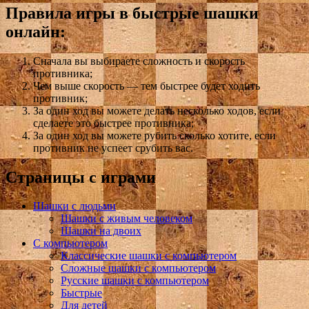
Правила игры в быстрые шашки
онлайн:
Сначала вы выбираете сложность и скорость
противника;
Чем выше скорость — тем быстрее будет ходить
противник;
За один ход вы можете делать несколько ходов, если
сделаете это быстрее противника;
За один ход вы можете рубить сколько хотите, если
противник не успеет срубить вас.
Страницы с играми
Шашки с людьми
Шашки с живым человеком
Шашки на двоих
С компьютером
Классические шашки с компьютером
Сложные шашки с компьютером
Русские шашки с компьютером
Быстрые
Для детей