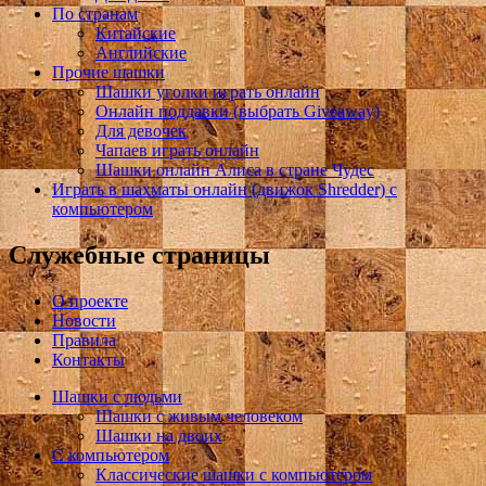
По странам
Китайские
Английские
Прочие шашки
Шашки уголки играть онлайн
Онлайн поддавки (выбрать Giveaway)
Для девочек
Чапаев играть онлайн
Шашки онлайн Алиса в стране Чудес
Играть в шахматы онлайн (движок Shredder) с
компьютером
Служебные страницы
О проекте
Новости
Правила
Контакты
Шашки с людьми
Шашки с живым человеком
Шашки на двоих
С компьютером
Классические шашки с компьютером