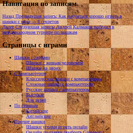
Навигация по записям
Назад
Предыдущая запись:
Как научиться хорошо играть в
шашки с нуля — 6 секретов
Далее
Следующая запись:
Андрей Калмаков победил в
международном турнире по шашкам
Страницы с играми
Шашки с людьми
Шашки с живым человеком
Шашки на двоих
С компьютером
Классические шашки с компьютером
Сложные шашки с компьютером
Русские шашки с компьютером
Быстрые
Для детей
По странам
Китайские
Английские
Прочие шашки
Шашки уголки играть онлайн
Онлайн поддавки (выбрать Giveaway)