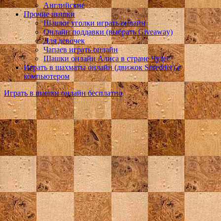
Английские
Прочие шашки
Шашки уголки играть онлайн
Онлайн поддавки (выбрать Giveaway)
Для девочек
Чапаев играть онлайн
Шашки онлайн Алиса в стране Чудес
Играть в шахматы онлайн (движок Shredder) с
компьютером
Играть в шашки онлайн бесплатно