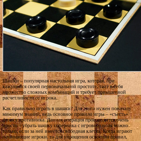
Шашки – популярная настольная игра, которая, при
кажущейся своей первоначальной простоте, таит в себя
множество сложных комбинаций и требует повышенной
расчетливости от игрока.
Как правильно играть в шашки? Для этого нужен поначалу
минимум знаний, ведь основное правило игры – «съесть»
фишку противника. Данная операция производится очень
просто – убрать шашку соперника с игрового поля можно
только, если за ней имеется свободная клетка. Когда играют
начинающие игроки, то для упрощения освоения правил,