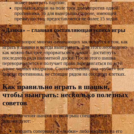
может выиграть партию;
при нахождении на поле трех дамок против одной
противника, то для выигрыша стороне, имеющей
преимущество, предоставляется не более 15 ходов.
«Дамка» – главная составляющая успеха игры
Главный вопрос многих начинающих заключается в том, как
играть в шашки и всегда выигрывать. Для этого необходимо
как можно быстрее «прорваться» в дамки – достигнуть
последнего ряда шахматной доски. После этого шашка
переворачивается и получает право передвигаться по всей
длине черных квадратов. Соответственно, она «рубит» все
фишки противника, не стоящие рядом на соседних клетках.
Как правильно играть в шашки,
чтобы выиграть: несколько полезных
советов
Для увеличения шансов на выигрыш специалисты
рекомендуют:
заходить сопернику в «любки» либо нападать на его