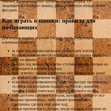
обычно договариваются «рубить» только вперед, т.е.
запрещается «съедать» шашку, расположенную позади своей
фигурки.
Как играть в шашки: правила для
начинающих
Для игры в шашки игрокам следует знать следующие
ключевые моменты:
за один ход шашка проходит только одну клетку.
Исключением является ситуация, когда шашка «рубит»
другую фишку;
за один ход можно «срубить» столько шашек, сколько их
размещается на пути фигуры;
при «взятии» шашек соперника они остаются на доске
до момента окончания хода;
если имеется возможность «съесть» фигуру противника,
то она в обязательном порядке «рубится», иначе ее
придется самостоятельно убрать с игрового поля;
победителем признается игрок, который «заберет» все
шашки противника, либо лишит возможности
соперника сделать еще один ход;
ничья признается в случаях, когда ни одна из сторон не