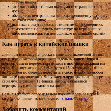
слабую шашку;
занимать собственными шашками центральные поля
доски;
обеспечить центральным шашкам полноценную защиту
от атаки соперника;
пытаться предугадывать возможные ходы соперника;
самостоятельно изучить литературу по игре в шашки
либо воспользоваться помощником по шашкам онлайн.
Как играть в китайские шашки
Для игры используется доска в виде шестиконечной звезды,
каждый луч которой окрашен в отдельный цвет. Игроки
должны суметь переместить фишки в противоположный им
угол. Для двух игроков используется 15 фишек, каждый из
них должен по очереди переставить свою фишку по любой
линии (6 направлений). Допускается перепрыгивание через
свои чужие фишки. Те фишки, которые оказались
перепрыгнутыми, остаются на доске.
Если вы желаете более детально изучить правила игры в
китайские шашки, то ознакомьтесь
с нашей статье
.
Добавить комментарий