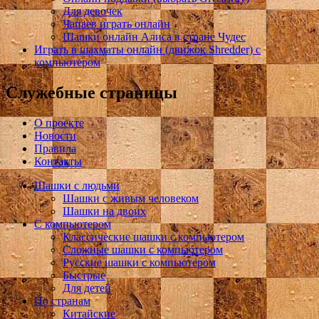
Для девочек
Чапаев играть онлайн
Шашки онлайн Алиса в стране Чудес
Играть в шахматы онлайн (движок Shredder) с
компьютером
Служебные страницы
О проекте
Новости
Правила
Контакты
Шашки с людьми
Шашки с живым человеком
Шашки на двоих
С компьютером
Классические шашки с компьютером
Сложные шашки с компьютером
Русские шашки с компьютером
Быстрые
Для детей
По странам
Китайские